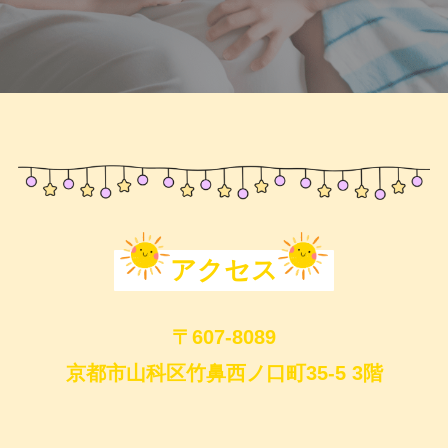
アクセス
〒607-8089
京都市山科区竹鼻西ノ口町35-5 3階